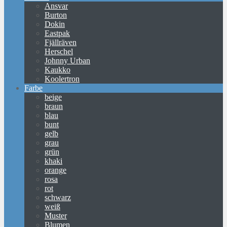
Ansvar
Burton
Dokin
Eastpak
Fjällräven
Herschel
Johnny Urban
Kaukko
Koolertron
Farbe
beige
braun
blau
bunt
gelb
grau
grün
khaki
orange
rosa
rot
schwarz
weiß
Muster
Blumen