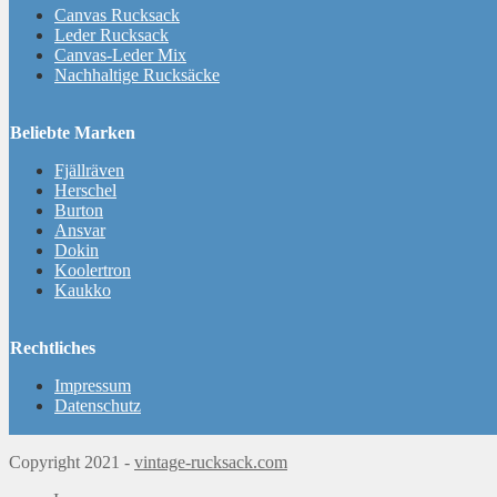
Canvas Rucksack
Leder Rucksack
Canvas-Leder Mix
Nachhaltige Rucksäcke
Beliebte Marken
Fjällräven
Herschel
Burton
Ansvar
Dokin
Koolertron
Kaukko
Rechtliches
Impressum
Datenschutz
Copyright 2021 -
vintage-rucksack.com