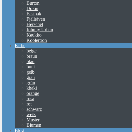
Burton
Dokin
Eastpak
Fjällräven
Herschel
Johnny Urban
Kaukko
Koolertron
Farbe
beige
braun
blau
bunt
gelb
grau
grün
khaki
orange
rosa
rot
schwarz
weiß
Muster
Blumen
Blog