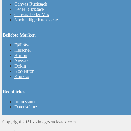
Canvas Rucksack
Leder Rucksack
Canvas-Leder Mix
Nachhaltige Rucksäcke
Beliebte Marken
Fjällräven
Herschel
Burton
Ansvar
Dokin
Koolertron
Kaukko
Rechtliches
Impressum
Datenschutz
Copyright 2021 -
vintage-rucksack.com