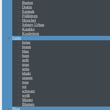
Burton
Dokin
Eastpak
Fjällräven
Herschel
Johnny Urban
Kaukko
Koolertron
Farbe
beige
braun
blau
bunt
gelb
grau
grün
khaki
orange
rosa
rot
schwarz
weiß
Muster
Blumen
Blog