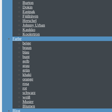
Burton
Dokin
Eastpak
Fjällräven
Herschel
Johnny Urban
Kaukko
Koolertron
Farbe
beige
braun
blau
bunt
gelb
grau
grün
khaki
orange
rosa
rot
schwarz
weiß
Muster
Blumen
Blog