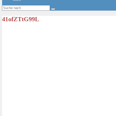
41ofZTtG99L