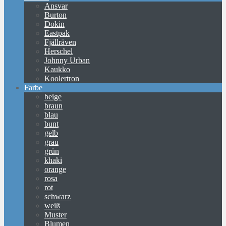
Ansvar
Burton
Dokin
Eastpak
Fjällräven
Herschel
Johnny Urban
Kaukko
Koolertron
Farbe
beige
braun
blau
bunt
gelb
grau
grün
khaki
orange
rosa
rot
schwarz
weiß
Muster
Blumen