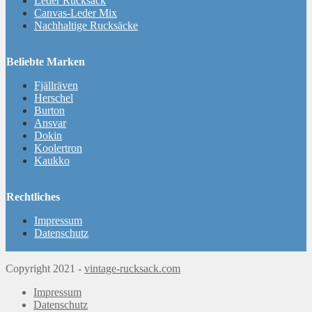
Leder Rucksack
Canvas-Leder Mix
Nachhaltige Rucksäcke
Beliebte Marken
Fjällräven
Herschel
Burton
Ansvar
Dokin
Koolertron
Kaukko
Rechtliches
Impressum
Datenschutz
Copyright 2021 -
vintage-rucksack.com
Impressum
Datenschutz