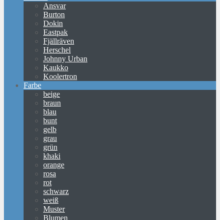
Ansvar
Burton
Dokin
Eastpak
Fjällräven
Herschel
Johnny Urban
Kaukko
Koolertron
Farbe
beige
braun
blau
bunt
gelb
grau
grün
khaki
orange
rosa
rot
schwarz
weiß
Muster
Blumen