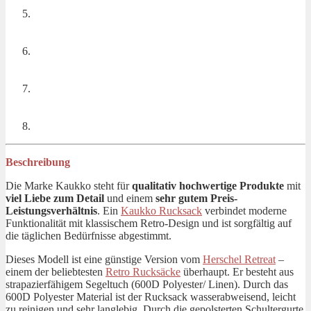
Beschreibung
Die Marke Kaukko steht für
qualitativ hochwertige Produkte
mit
viel Liebe zum Detail
und einem
sehr gutem Preis-
Leistungsverhältnis
. Ein
Kaukko Rucksack
verbindet moderne
Funktionalität mit klassischem Retro-Design und ist sorgfältig auf
die täglichen Bedürfnisse abgestimmt.
Dieses Modell ist eine günstige Version vom
Herschel Retreat
–
einem der beliebtesten
Retro Rucksäcke
überhaupt. Er besteht aus
strapazierfähigem Segeltuch (600D Polyester/ Linen). Durch das
600D Polyester Material ist der Rucksack wasserabweisend, leicht
zu reinigen und sehr langlebig. Durch die gepolsterten Schultergurte