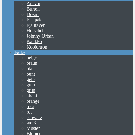
Ansvar
Burton
Dokin
Eastpak
Fjällräven
Herschel
Johnny Urban
Kaukko
Koolertron
Farbe
beige
braun
blau
bunt
gelb
grau
grün
khaki
orange
rosa
rot
schwarz
weiß
Muster
Blumen